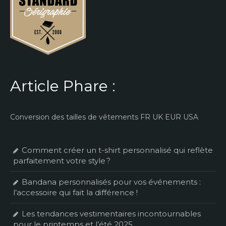
Article Phare :
Conversion des tailles de vêtements FR UK EUR USA
Comment créer un t-shirt personnalisé qui reflète
parfaitement votre style ?
Bandana personnalisés pour vos événements :
l’accessoire qui fait la différence !
Les tendances vestimentaires incontournables
pour le printemps et l’été 2025